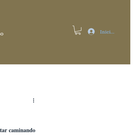
Iniciar sesión
to
utar caminando 