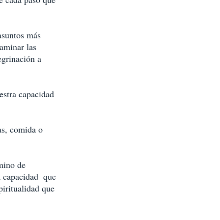
asuntos más 
aminar las 
egrinación a 
estra capacidad 
as, comida o 
mino de 
a capacidad  que 
iritualidad que 