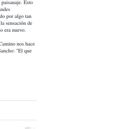
 paisanaje. Esto 
andes 
do por algo tan 
 la sensación de 
do era nuevo. 
 Camino nos hace 
Sancho: "El que 