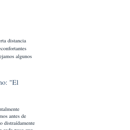
ta distancia 
econfortantes 
dejamos algunos 
o: "El 
ntalmente 
mos antes de 
o distraídamente 
e cada paso que 