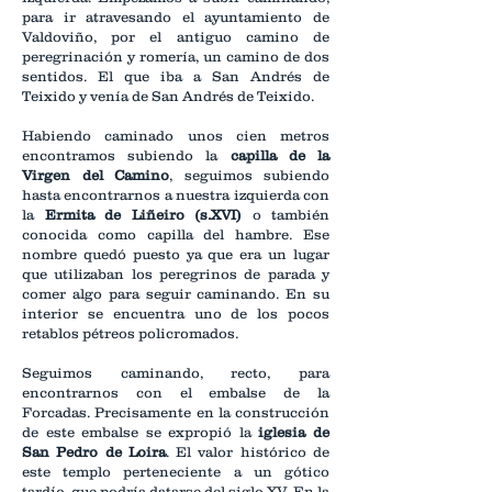
para ir atravesando el ayuntamiento de
Valdoviño, por el antiguo camino de
peregrinación y romería, un camino de dos
sentidos. El que iba a San Andrés de
Teixido y venía de San Andrés de Teixido.
Habiendo caminado unos cien metros
encontramos subiendo la
capilla de la
Virgen del Camino
, seguimos subiendo
hasta encontrarnos a nuestra izquierda con
la
Ermita de Liñeiro (s.XVI)
o también
conocida como capilla del hambre. Ese
nombre quedó puesto ya que era un lugar
que utilizaban los peregrinos de parada y
comer algo para seguir caminando. En su
interior se encuentra uno de los pocos
retablos pétreos policromados.
Seguimos caminando, recto, para
encontrarnos con el embalse de la
Forcadas. Precisamente en la construcción
de este embalse se expropió la
iglesia de
San Pedro de Loira
. El valor histórico de
este templo perteneciente a un gótico
tardío, que podría datarse del siglo XV. En la